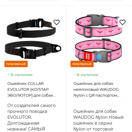
популярный
популярный
В наличии
В наличии
Ошейник COLLAR
Ошейник для собак
EVOLUTOR (КОЛЛАР
нейлоновый WAUDOG
ЭВОЛЮТОР) для собак
Nylon c QR паспортом,
средних, крупных и
рисунок "Чудо-женщина
От создателей самого
ОЧЕНЬ крупных пород,
1", пластиковый фастекс
прочного поводка
Ошейник для собак
пряжка из
46-70 см 35 мм
EVOLUTOR.
WAUDOG Nylon Новый
высокопрочного
Долгожданная
ошейник в серии
авиационного алюминия
новинка! САМЫЙ
Nylon от торговой
с площадкой для