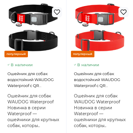
популярный
популярный
В наличии
В наличии
Ошейник для собак
Ошейник для собак
водостойкий WAUDOG
водостойкий WAUDOG
Waterproof c QR
Waterproof c QR
паспортом, пластиковый
паспортом, пластиковый
Ошейник для собак
Ошейник для собак
фастекс, черный, размер
фастекс, красный,
WAUDOG Waterproof
WAUDOG Waterproof
XXL, 46-70 см 40 мм
размер XXL, 46-70 см 40
Новинка в серии
Новинка в серии
мм
Waterproof —
Waterproof —
ошейники для крупных
ошейники для крупных
собак, которы..
собак, которы..