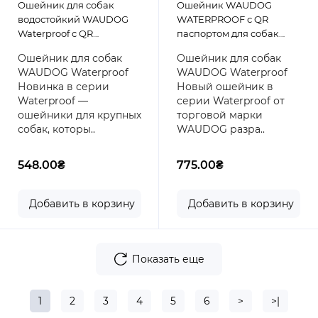
Ошейник для собак
Ошейник WAUDOG
водостойкий WAUDOG
WATERPROOF с QR
Waterproof c QR
паспортом для собак
паспортом, светящийся,
крупных пород из
Ошейник для собак
Ошейник для собак
пластиковый фастекс,
водоотталкивающего
WAUDOG Waterproof
WAUDOG Waterproof
размер XXL, 46-70 см 40
материала COLLARTEX,
Новинка в серии
Новый ошейник в
мм
металлическая пряжка-
Waterproof —
серии Waterproof от
фастекс с площадкой для
ошейники для крупных
торговой марки
гравировки, 46-70 см 40
собак, которы..
WAUDOG разра..
мм Розовый
548.00₴
775.00₴
Добавить в корзину
Добавить в корзину
Показать еще
1
2
3
4
5
6
>
>|