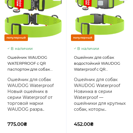
популярный
популярный
В наличии
В наличии
Ошейник WAUDOG
Ошейник для собак
WATERPROOF с QR
водостойкий WAUDOG
паспортом для собак
Waterproof c QR
крупных пород из
паспортом, пластиковый
Ошейник для собак
Ошейник для собак
водоотталкивающего
фастекс, салатовый,
WAUDOG Waterproof
WAUDOG Waterproof
материала COLLARTEX,
размер XXL, 46-70 см 40
Новый ошейник в
Новинка в серии
металлическая пряжка-
мм
серии Waterproof от
Waterproof —
фастекс с площадкой для
торговой марки
ошейники для крупных
гравировки, 46-70 см 40
WAUDOG разра..
собак, которы..
мм Салатовый
775.00₴
452.00₴