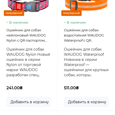
популярный
популярный
В наличии
В наличии
Ошейник для собак
Ошейник для собак
нейлоновый WAUDOG
водостойкий WAUDOG
Nylon c QR паспортом,
Waterproof с QR
рисунок "Единороги",
паспортом,
Ошейник для собак
Ошейник для собак
пластиковый фастекс 46-
светоотражающий,
WAUDOG Nylon Новый
WAUDOG Waterproof
70 см 35 мм
пластиковый фастекс,
ошейник в серии
Новинка в серии
оранжевый, размер XXL,
Nylon от торговой
Waterproof —
46-70 см 40 мм
марки WAUDOG
ошейники для крупных
разработан спец..
собак, которы..
241.00₴
511.00₴
Добавить в корзину
Добавить в корзину