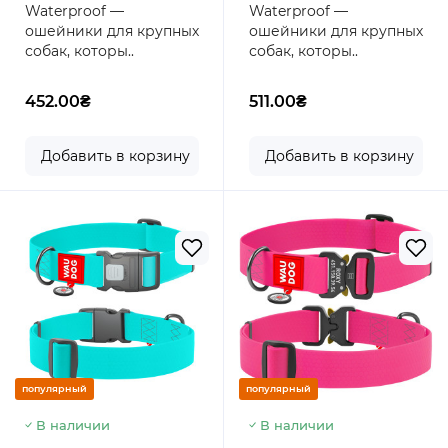
Waterproof —
Waterproof —
см 40 мм
ошейники для крупных
ошейники для крупных
собак, которы..
собак, которы..
452.00₴
511.00₴
Добавить в корзину
Добавить в корзину
популярный
популярный
В наличии
В наличии