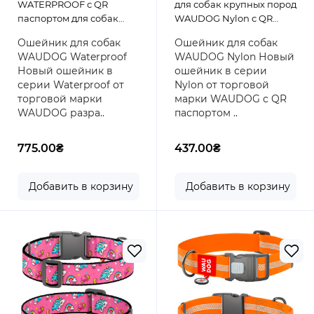
WATERPROOF с QR
для собак крупных пород
паспортом для собак
WAUDOG Nylon с QR
крупных пород из
паспортом, с рисунком
Ошейник для собак
Ошейник для собак
водоотталкивающего
"Гламурные черепа",
WAUDOG Waterproof
WAUDOG Nylon Новый
материала COLLARTEX,
металлическая пряжка-
Новый ошейник в
ошейник в серии
металлическая пряжка-
фастекс с площадкой для
серии Waterproof от
Nylon от торговой
фастекс с площадкой для
гравировки, 46-70 см 35
торговой марки
марки WAUDOG с QR
гравировки, 46-70 см 40
мм
WAUDOG разра..
паспортом ..
мм Черный
775.00₴
437.00₴
Добавить в корзину
Добавить в корзину