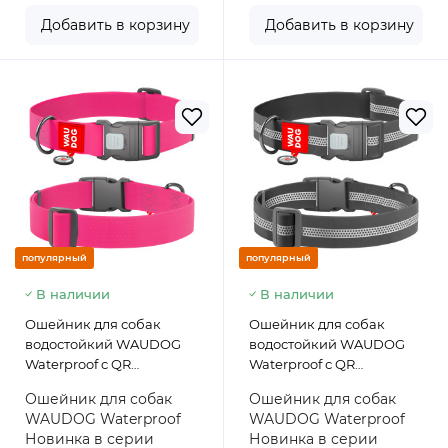
Добавить в корзину
Добавить в корзину
популярный
популярный
В наличии
В наличии
Ошейник для собак
Ошейник для собак
водостойкий WAUDOG
водостойкий WAUDOG
Waterproof c QR
Waterproof с QR
паспортом, пластиковый
паспортом,
Ошейник для собак
Ошейник для собак
фастекс, розовый,
светоотражающий,
WAUDOG Waterproof
WAUDOG Waterproof
размер XXL, 46-70 см 40
пластиковый фастекс,
Новинка в серии
Новинка в серии
мм
серый, размер XXL, 46-70