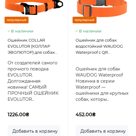
популярный
популярный
В наличии
В наличии
Ошейник COLLAR
Ошейник для собак
EVOLUTOR (КОЛЛАР
водостойкий WAUDOG
ЭВОЛЮТОР) для собак
Waterproof c QR
средних, крупных и
паспортом, пластиковый
От создателей самого
ОЧЕНЬ крупных пород,
фастекс, оранжевый,
прочного поводка
Ошейник для собак
пряжка из
размер XXL, 46-70 см 40
EVOLUTOR.
WAUDOG Waterproof
высокопрочного
мм
Долгожданная
Новинка в серии
авиационного алюминия
новинка! САМЫЙ
Waterproof —
с площадкой для
ПРОЧНЫЙ ОШЕЙНИК
ошейники для крупных
гравировки, 25-70 см,
EVOLUTOR..
собак, которы..
Оранжевый
1226.00₴
452.00₴
Добавить в корзину
Добавить в корзину