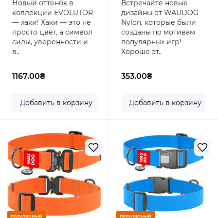
Новый оттенок в
Встречайте новые
ОЧЕНЬ крупных пород,
пластиковый фастекс,
коллекции EVOLUTOR
дизайны от WAUDOG
пряжка из
пластиковый фастекс,
— хаки! Хаки — это не
Nylon, которые были
высокопрочного
размер XXL, 46-70 см,
просто цвет, а символ
созданы по мотивам
авиационного алюминия
ширина 35 мм
силы, уверенности и
популярных игр!
с площадкой для
в..
Хорошо эт..
гравировки, 25-70 см,
Хаки
1167.00₴
353.00₴
Добавить в корзину
Добавить в корзину
популярный
популярный