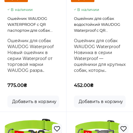
В наличии
В наличии
Ошейник WAUDOG
Ошейник для собак
WATERPROOF с QR
водостойкий WAUDOG
паспортом для собак
Waterproof c QR
крупных пород из
паспортом, пластиковый
Ошейник для собак
Ошейник для собак
водоотталкивающего
фастекс, голубой, размер
WAUDOG Waterproof
WAUDOG Waterproof
материала COLLARTEX,
XXL, 46-70 см 40 мм
Новый ошейник в
Новинка в серии
металлическая пряжка-
серии Waterproof от
Waterproof —
фастекс с площадкой для
торговой марки
ошейники для крупных
гравировки, 46-70 см 40
WAUDOG разра..
собак, которы..
мм Оранжевый
775.00₴
452.00₴
Добавить в корзину
Добавить в корзину