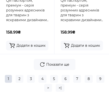
QR паспортом,
QR паспортом,
преміум - серія
преміум - серія
розумних адресників
розумних адресників
для тварин з
для тварин з
яскравими дизайнами..
яскравими дизайнами..
158.99₴
158.99₴
Додати в кошик
Додати в кошик
Показати ще
1
2
3
4
5
6
7
8
9
>
>|