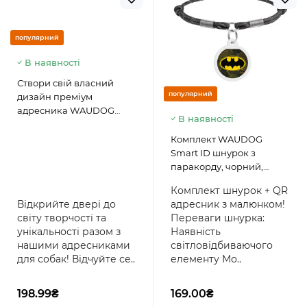
популярний
В наявності
Створи свій власний
популярний
дизайн преміум
адресника WAUDOG
В наявності
Smart ID з QR паспортом,
діаметр 25 мм
Комплект WAUDOG
Smart ID шнурок з
паракорду, чорний,
розмір S + адресник з QR
Комплект шнурок + QR
паспортом, круг,
Відкрийте двері до
адресник з малюнком!
малюнок "Бетмен
світу творчості та
Переваги шнурка:
зелений"
унікальності разом з
Наявність
нашими адресниками
світловідбиваючого
для собак! Відчуйте се..
елементу Мо..
198.99₴
169.00₴