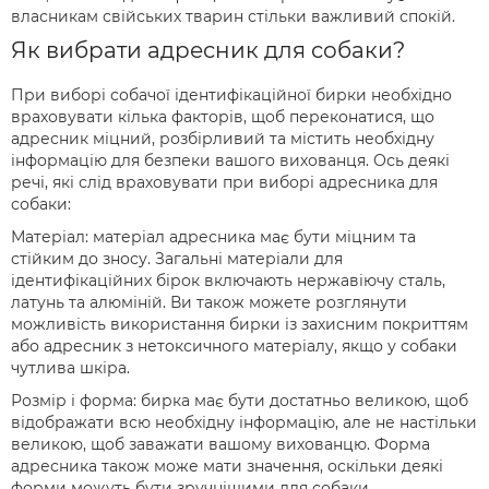
власникам свійських тварин стільки важливий спокій.
Як вибрати адресник для собаки?
При виборі собачої ідентифікаційної бирки необхідно
враховувати кілька факторів, щоб переконатися, що
адресник міцний, розбірливий та містить необхідну
інформацію для безпеки вашого вихованця. Ось деякі
речі, які слід враховувати при виборі адресника для
собаки:
Матеріал: матеріал адресника має бути міцним та
стійким до зносу. Загальні матеріали для
ідентифікаційних бірок включають нержавіючу сталь,
латунь та алюміній. Ви також можете розглянути
можливість використання бирки із захисним покриттям
або адресник з нетоксичного матеріалу, якщо у собаки
чутлива шкіра.
Розмір і форма: бирка має бути достатньо великою, щоб
відображати всю необхідну інформацію, але не настільки
великою, щоб заважати вашому вихованцю. Форма
адресника також може мати значення, оскільки деякі
форми можуть бути зручнішими для собаки.