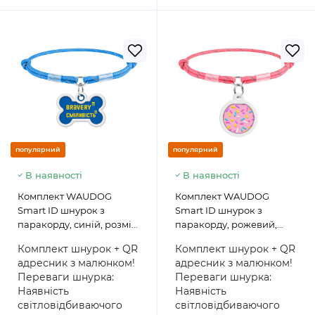
популярний
популярний
В наявності
В наявності
Комплект WAUDOG
Комплект WAUDOG
Smart ID шнурок з
Smart ID шнурок з
паракорду, синій, розмір
паракорду, рожевий,
M + адресник з QR
розмір S + адресник з QR
Комплект шнурок + QR
Комплект шнурок + QR
паспортом, кістка,
паспортом, круг,
адресник з малюнком!
адресник з малюнком!
малюнок "Сміливість"
малюнок "Маршмеллоу"
Переваги шнурка:
Переваги шнурка:
Наявність
Наявність
світловідбиваючого
світловідбиваючого