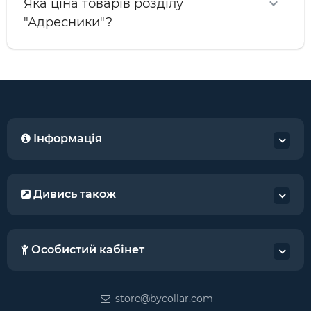
Яка ціна товарів розділу
"Адресники"?
Інформація
Дивись також
Особистий кабінет
store@bycollar.com