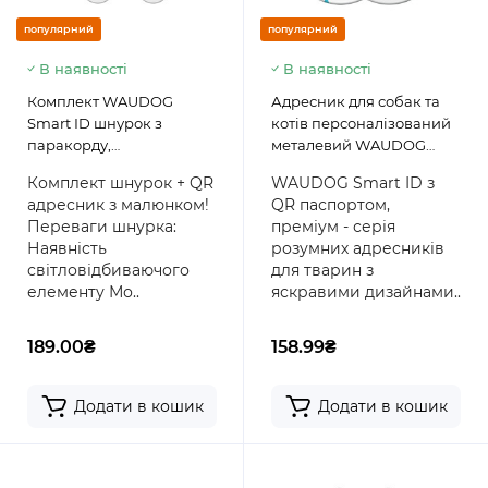
популярний
популярний
В наявності
В наявності
Комплект WAUDOG
Адресник для собак та
Smart ID шнурок з
котів персоналізований
паракорду,
металевий WAUDOG
помаранчевий, розмір M
Smart ID з QR паспортом,
Комплект шнурок + QR
WAUDOG Smart ID з
+ адресник з QR
малюнок "Яєчня", коло
адресник з малюнком!
QR паспортом,
паспортом, кістка,
Переваги шнурка:
преміум - серія
малюнок "Качечки"
Наявність
розумних адресників
світловідбиваючого
для тварин з
елементу Мо..
яскравими дизайнами..
189.00₴
158.99₴
Додати в кошик
Додати в кошик