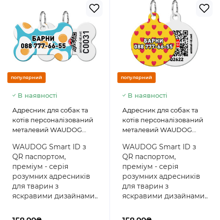
популярний
популярний
В наявності
В наявності
Адресник для собак та
Адресник для собак та
котів персоналізований
котів персоналізований
металевий WAUDOG
металевий WAUDOG
Smart ID з QR паспортом,
Smart ID з QR паспортом,
WAUDOG Smart ID з
WAUDOG Smart ID з
малюнок "Яєчня", кістка
малюнок "Серця", коло
QR паспортом,
QR паспортом,
преміум - серія
преміум - серія
розумних адресників
розумних адресників
для тварин з
для тварин з
яскравими дизайнами..
яскравими дизайнами..