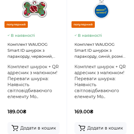
популярний
популярний
В наявності
В наявності
Комплект WAUDOG
Комплект WAUDOG
Smart ID шнурок з
Smart ID шнурок з
паракорду, червоний,
паракорду, синій, розмір
розмір M + адресник з QR
S + адресник з QR
Комплект шнурок + QR
Комплект шнурок + QR
паспортом, кістка,
паспортом, круг,
адресник з малюнком!
адресник з малюнком!
малюнок "Гранати"
малюнок "Сміливість"
Переваги шнурка:
Переваги шнурка:
Наявність
Наявність
світловідбиваючого
світловідбиваючого
елементу Мо..
елементу Мо..
189.00₴
169.00₴
Додати в кошик
Додати в кошик