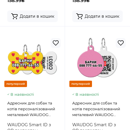
158.99₴
158.99₴
Додати в кошик
Додати в кошик
популярний
популярний
В наявності
В наявності
Адресник для собак та
Адресник для собак та
котів персоналізований
котів персоналізований
металевий WAUDOG
металевий WAUDOG
Smart ID з QR паспортом,
Smart ID з QR паспортом,
WAUDOG Smart ID з
WAUDOG Smart ID з
малюнок "Серця", кістка
малюнок "Рожевий", коло