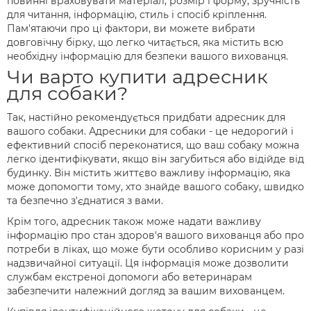
повинні враховувати матеріал, розмір і форму, зручність
для читання, інформацію, стиль і спосіб кріплення.
Пам'ятаючи про ці фактори, ви можете вибрати
довговічну бірку, що легко читається, яка містить всю
необхідну інформацію для безпеки вашого вихованця.
Чи варто купити адресник
для собаки?
Так, настійно рекомендується придбати адресник для
вашого собаки. Адресники для собаки - це недорогий і
ефективний спосіб переконатися, що ваш собаку можна
легко ідентифікувати, якщо він загубиться або відійде від
будинку. Він містить життєво важливу інформацію, яка
може допомогти тому, хто знайде вашого собаку, швидко
та безпечно з'єднатися з вами.
Крім того, адресник також може надати важливу
інформацію про стан здоров'я вашого вихованця або про
потреби в ліках, що може бути особливо корисним у разі
надзвичайної ситуації. Ця інформація може дозволити
службам екстреної допомоги або ветеринарам
забезпечити належний догляд за вашим вихованцем.