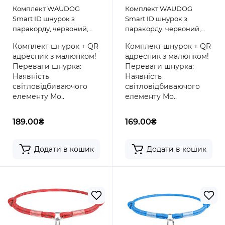
Комплект WAUDOG
Комплект WAUDOG
Smart ID шнурок з
Smart ID шнурок з
паракорду, червоний,
паракорду, червоний,
розмір S + адресник з QR
розмір M + адресник з QR
Комплект шнурок + QR
Комплект шнурок + QR
паспортом, круг,
паспортом, кістка,
адресник з малюнком!
адресник з малюнком!
малюнок "Гранати"
малюнок "Серця"
Переваги шнурка:
Переваги шнурка:
Наявність
Наявність
світловідбиваючого
світловідбиваючого
елементу Мо..
елементу Мо..
189.00₴
169.00₴
Додати в кошик
Додати в кошик