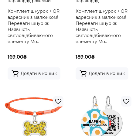
паракорду, рожевий,
паракорду,
розмір M + адресник з QR
помаранчевий, розмір S
Комплект шнурок + QR
Комплект шнурок + QR
паспортом, кістка,
+ адресник з QR
адресник з малюнком!
адресник з малюнком!
малюнок "Маршмеллоу"
паспортом, круг,
Переваги шнурка:
Переваги шнурка:
малюнок "Качечки"
Наявність
Наявність
світловідбиваючого
світловідбиваючого
елементу Мо..
елементу Мо..
169.00₴
189.00₴
Додати в кошик
Додати в кошик