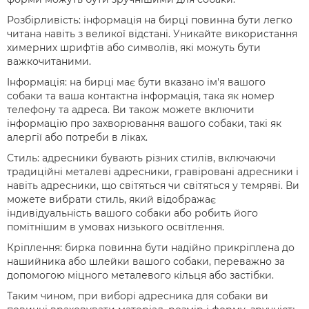
Розбірливість: інформація на бирці повинна бути легко
читана навіть з великої відстані. Уникайте використання
химерних шрифтів або символів, які можуть бути
важкочитаними.
Інформація: на бирці має бути вказано ім'я вашого
собаки та ваша контактна інформація, така як номер
телефону та адреса. Ви також можете включити
інформацію про захворювання вашого собаки, такі як
алергії або потреби в ліках.
Стиль: адресники бувають різних стилів, включаючи
традиційні металеві адресники, гравіровані адресники і
навіть адресники, що світяться чи світяться у темряві. Ви
можете вибрати стиль, який відображає
індивідуальність вашого собаки або робить його
помітнішим в умовах низького освітлення.
Кріплення: бирка повинна бути надійно прикріплена до
нашийника або шлейки вашого собаки, переважно за
допомогою міцного металевого кільця або застібки.
Таким чином, при виборі адресника для собаки ви