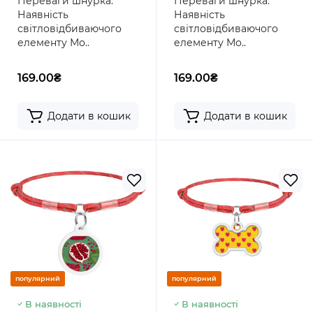
Переваги шнурка:
Переваги шнурка:
зелений"
Наявність
Наявність
світловідбиваючого
світловідбиваючого
елементу Мо..
елементу Мо..
169.00₴
169.00₴
Додати в кошик
Додати в кошик
популярний
популярний
В наявності
В наявності