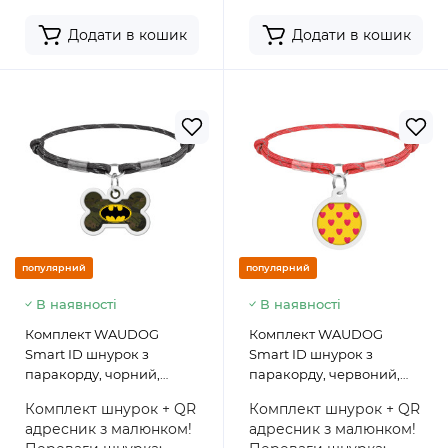
Додати в кошик
Додати в кошик
популярний
популярний
В наявності
В наявності
Комплект WAUDOG
Комплект WAUDOG
Smart ID шнурок з
Smart ID шнурок з
паракорду, чорний,
паракорду, червоний,
розмір M + адресник з QR
розмір S + адресник з QR
Комплект шнурок + QR
Комплект шнурок + QR
паспортом, кістка,
паспортом, круг,
адресник з малюнком!
адресник з малюнком!
малюнок "Бетмен
малюнок "Серця"