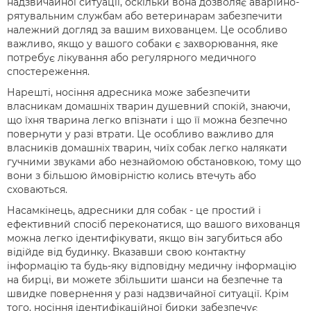
надзвичайної ситуації, оскільки вона дозволяє аварійно-
рятувальним службам або ветеринарам забезпечити
належний догляд за вашим вихованцем. Це особливо
важливо, якщо у вашого собаки є захворювання, яке
потребує лікування або регулярного медичного
спостереження.
Нарешті, носіння адресника може забезпечити
власникам домашніх тварин душевний спокій, знаючи,
що їхня тварина легко впізнати і що її можна безпечно
повернути у разі втрати. Це особливо важливо для
власників домашніх тварин, чиїх собак легко налякати
гучними звуками або незнайомою обстановкою, тому що
вони з більшою ймовірністю колись втечуть або
сховаються.
Насамкінець, адресники для собак - це простий і
ефективний спосіб переконатися, що вашого вихованця
можна легко ідентифікувати, якщо він загубиться або
відійде від будинку. Вказавши свою контактну
інформацію та будь-яку відповідну медичну інформацію
на бирці, ви можете збільшити шанси на безпечне та
швидке повернення у разі надзвичайної ситуації. Крім
того, носіння ідентифікаційної бирки забезпечує