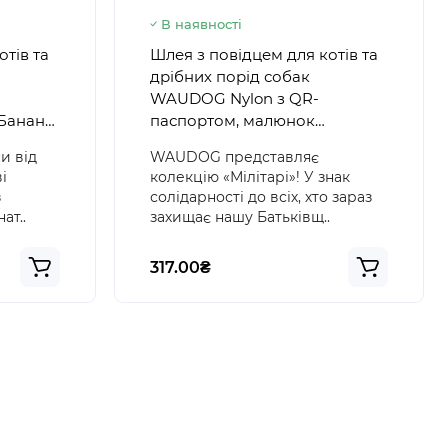
В наявності
отів та
Шлея з повідцем для котів та
дрібних порід собак
WAUDOG Nylon з QR-
"Банани
паспортом, малюнок
ковий
"Мілітарі", пластиковий
и від
WAUDOG представляє
фастекс, XS, Ш 10 мм, В 25-40
і
колекцію «Мілітарі»! У знак
см, С 20-30 см
з
солідарності до всіх, хто зараз
ат..
захищає нашу Батьківщ..
317.00₴