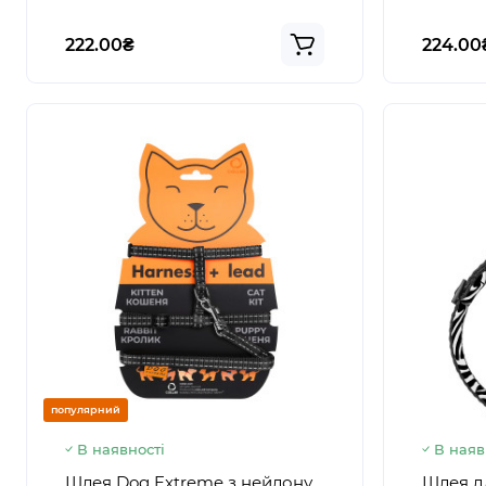
222.00₴
224.00
популярний
В наявності
В наяв
Шлея Dog Extreme з нейлону
Шлея дл