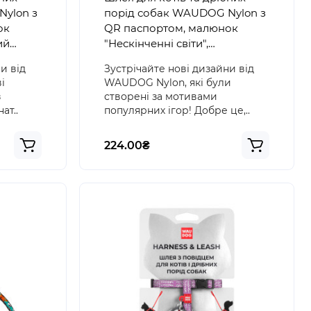
Nylon з
порід собак WAUDOG Nylon з
ок
QR паспортом, малюнок
ий
"Нескінченні світи",
пластиковий фастекс
и від
Зустрічайте нові дизайни від
і
WAUDOG Nylon, які були
з
створені за мотивами
ат..
популярних ігор! Добре це,..
224.00₴