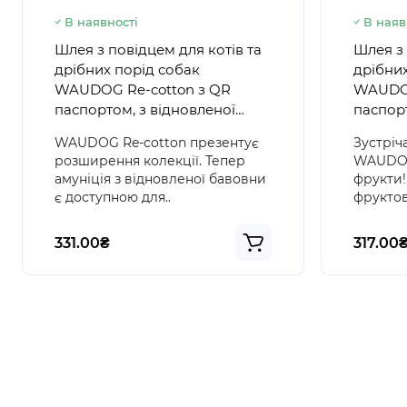
В наявності
В наяв
Шлея з повідцем для котів та
Шлея з 
дрібних порід собак
дрібних
WAUDOG Re-cotton з QR
WAUDOG
паспортом, з відновленої
паспор
бавовни, світловідбиваюча,
"Гранат
WAUDOG Re-cotton презентує
Зустріч
пластиковий фастекс, розмір
фастек
розширення колекції. Тепер
WAUDOG 
XS, сіра
амуніція з відновленої бавовни
фрукти!
є доступною для..
фруктов
331.00₴
317.00