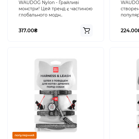
WAUDOG Nylon - Грайливі
WAUDOG 
монстри! Цей тренд є частиною
створен
глобального модн..
популяр
317.00₴
224.00
популярний