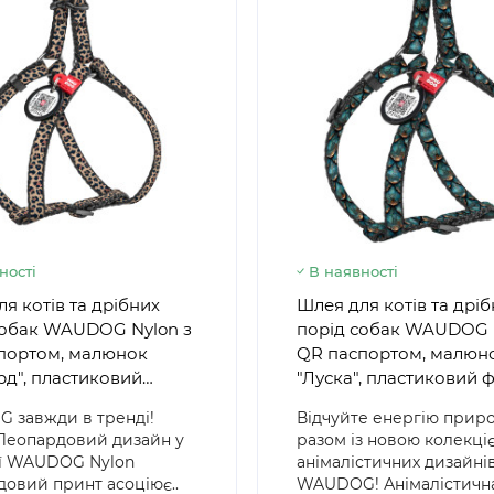
ності
В наявності
я котів та дрібних
Шлея для котів та дрі
собак WAUDOG Nylon з
порід собак WAUDOG 
портом, малюнок
QR паспортом, малюн
рд", пластиковий
"Луска", пластиковий 
с
 завжди в тренді!
Відчуйте енергію прир
Леопардовий дизайн у
разом із новою колекці
ії WAUDOG Nylon
анімалістичних дизайнів
овий принт асоціює..
WAUDOG! Анімалістична