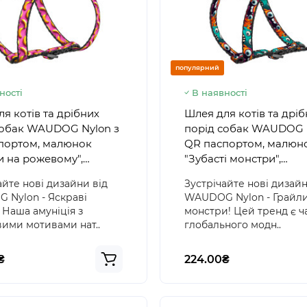
популярний
ності
В наявності
я котів та дрібних
Шлея для котів та дрі
собак WAUDOG Nylon з
порід собак WAUDOG 
портом, малюнок
QR паспортом, малюн
и на рожевому",
"Зубасті монстри",
ковий фастекс
пластиковий фастекс
айте нові дизайни від
Зустрічайте нові дизайн
Nylon - Яскраві
WAUDOG Nylon - Грайли
 Наша амуніція з
монстри! Цей тренд є 
ими мотивами нат..
глобального модн..
₴
224.00₴