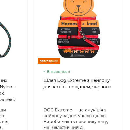
популярний
В наявності
бних
Шлея Dog Extreme з нейлону
Nylon з
для котів з повідцем, червона
ок
фастекс
оди
DOG Extreme — це амуніція з
єю
нейлону за доступною ціною
 від
Вироби мають невелику вагу,
..
мінімалістичний д..