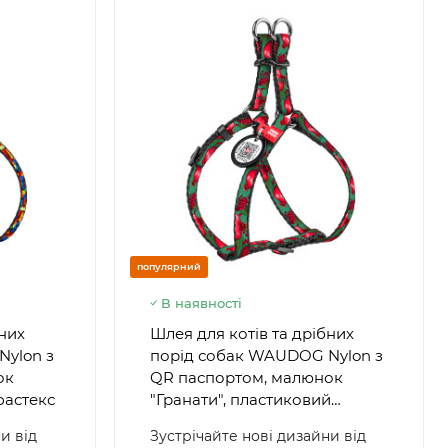
популярний
В наявності
бних
Шлея для котів та дрібних
Nylon з
порід собак WAUDOG Nylon з
ок
QR паспортом, малюнок
фастекс
"Гранати", пластиковий
фастекс
и від
Зустрічайте нові дизайни від