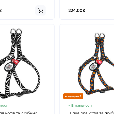
₴
224.00₴
популярний
ності
В наявності
я котів та дрібних
Шлея для котів та дрі