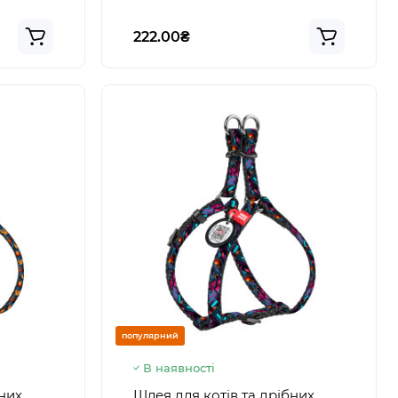
222.00₴
популярний
В наявності
бних
Шлея для котів та дрібних