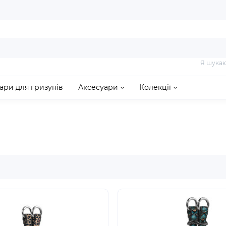
Я шукаю
ари для гризунів
Аксесуари
Колекції