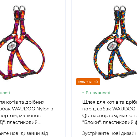
популярний
ності
В наявності
я котів та дрібних
Шлея для котів та дрі
собак WAUDOG Nylon з
порід собак WAUDOG 
портом, малюнок
QR паспортом, малюн
Д", пластиковий
"Блоки", пластиковий 
с
айте нові дизайни від
Зустрічайте нові дизайн