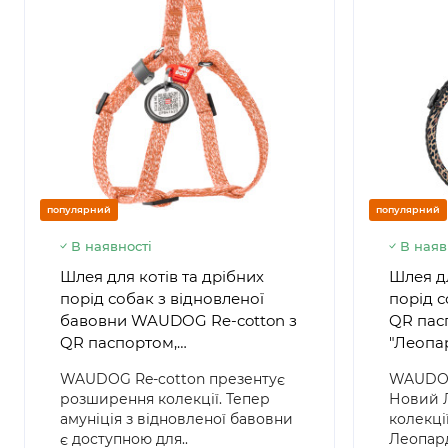
популярний
популярний
В наявності
В наяв
Шлея для котів та дрібних
Шлея дл
порід собак з відновленої
порід 
бавовни WAUDOG Re-cotton з
QR пас
QR паспортом,
"Леопа
світловідбиваюча,
фастек
WAUDOG Re-cotton презентує
WAUDOG
пластиковий фастекс, розмір
розширення колекції. Тепер
Новий 
XS, 28-40 см 10 мм,
амуніція з відновленої бавовни
колекц
помаранчева
є доступною для..
Леопард