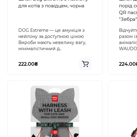
для котів з повідцем, чорна
порід 
QR пас
"Зебра"
DOG Extreme — це амуніція з
Відчуйт
нейлону за доступною ціною
разом і
Вироби мають невелику вагу,
анімалі
мінімалістичний д..
WAUDOG!
222.00₴
224.00