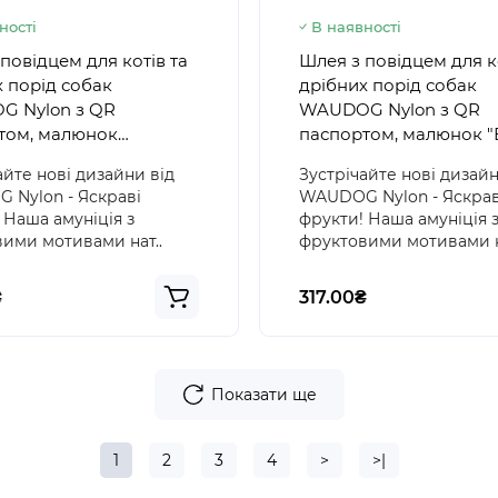
ності
В наявності
повідцем для котів та
Шлея з повідцем для к
 порід собак
дрібних порід собак
 Nylon з QR
WAUDOG Nylon з QR
том, малюнок
паспортом, малюнок 
и", пластиковий
на рожевому", пласти
айте нові дизайни від
Зустрічайте нові дизайн
с
фастекс
Nylon - Яскраві
WAUDOG Nylon - Яскрав
 Наша амуніція з
фрукти! Наша амуніція 
ими мотивами нат..
фруктовими мотивами н
₴
317.00₴
Показати ще
1
2
3
4
>
>|