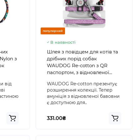
популярний
В наявності
бних
Шлея з повідцем для котів та
Nylon з
дрібних порід собак
ок
WAUDOG Re-cotton з QR
паспортом, з відновленої
бавовни, світловідбиваюча,
и від
WAUDOG Re-cotton презентує
пластиковий фастекс, розмір
ві
розширення колекції. Тепер
XS, фіолетова
частиною
амуніція з відновленої бавовни
є доступною для..
331.00₴