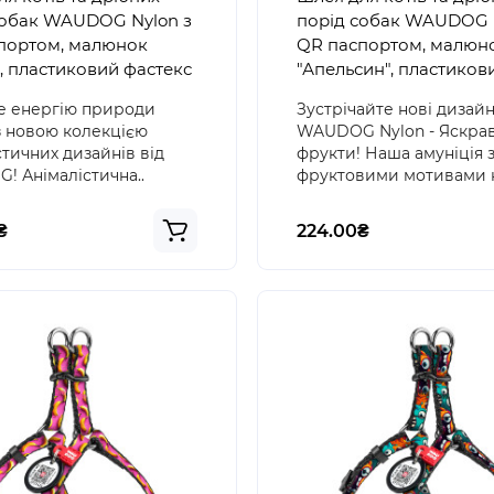
собак WAUDOG Nylon з
порід собак WAUDOG 
портом, малюнок
QR паспортом, малюн
, пластиковий фастекс
"Апельсин", пластиков
фастекс
е енергію природи
Зустрічайте нові дизайн
з новою колекцією
WAUDOG Nylon - Яскрав
стичних дизайнів від
фрукти! Наша амуніція 
 Анімалістична..
фруктовими мотивами н
₴
224.00₴