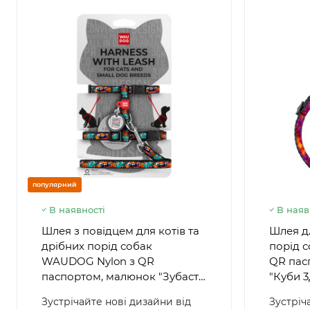
популярний
В наявності
В наяв
Шлея з повідцем для котів та
Шлея дл
дрібних порід собак
порід 
WAUDOG Nylon з QR
QR пас
паспортом, малюнок "Зубасті
"Куби 3
монстри", пластиковий
фастек
Зустрічайте нові дизайни від
Зустріч
фастекс