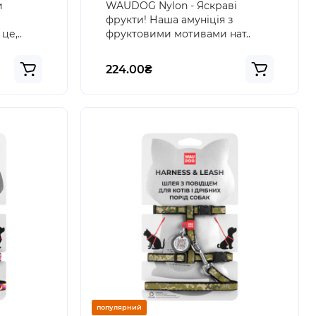
и
WAUDOG Nylon - Яскраві
фрукти! Наша амуніція з
це,..
фруктовими мотивами нат..
224.00₴
популярний