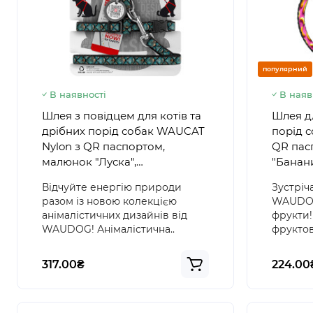
популярний
В наявності
В наяв
Шлея з повідцем для котів та
Шлея дл
дрібних порід собак WAUCAT
порід 
Nylon з QR паспортом,
QR пас
малюнок "Луска",
"Банан
пластиковий фастекс
пласти
Відчуйте енергію природи
Зустріч
разом із новою колекцією
WAUDOG 
анімалістичних дизайнів від
фрукти!
WAUDOG! Анімалістична..
фруктов
317.00₴
224.00