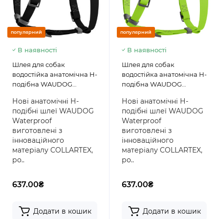
популярний
популярний
В наявності
В наявності
Шлея для собак
Шлея для собак
водостійка анатомічна Н-
водостійка анатомічна Н-
подібна WAUDOG
подібна WAUDOG
Waterproof з QR
Waterproof з QR
Нові анатомічні Н-
Нові анатомічні Н-
паспортом, пластикова
паспортом, пластикова
подібні шлеї WAUDOG
подібні шлеї WAUDOG
пряжка-фастекс, чорна
пряжка-фастекс,
Waterproof
Waterproof
салатова
виготовлені з
виготовлені з
інноваційного
інноваційного
матеріалу COLLARTEX,
матеріалу COLLARTEX,
ро..
ро..
637.00₴
637.00₴
Додати в кошик
Додати в кошик