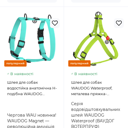
популярний
популярний
В наявності
В наявності
Шлея для собак
Шлея для собак
водостійка анатомічна Н-
WAUDOG Waterproof,
подібна WAUDOG
металева пряжка-
Magnet з QR-паспортом,
фастекс, салатовий
Серія
магнітна пряжка-
водовідштовхувальних
фастекс, тіффані
Чергова WAU новинка!
шлей WAUDOG
WAUDOG Magnet —
Waterproof (ВАУДОГ
революційна амуніція
ВОТЕРПРУФ)