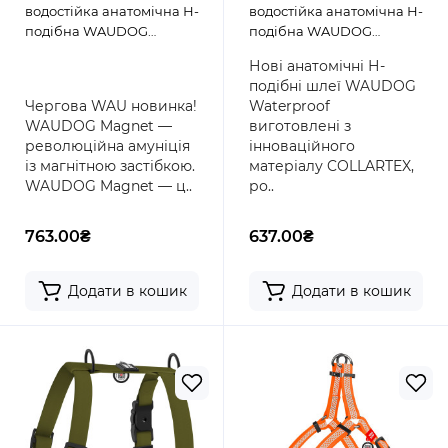
водостійка анатомічна Н-
водостійка анатомічна Н-
подібна WAUDOG
подібна WAUDOG
Magnet з QR-паспортом,
Waterproof з QR
Нові анатомічні Н-
магнітна пряжка-
паспортом, пластикова
подібні шлеї WAUDOG
фастекс, лимонна
пряжка-фастекс,
Чергова WAU новинка!
Waterproof
червона
WAUDOG Magnet —
виготовлені з
революційна амуніція
інноваційного
із магнітною застібкою.
матеріалу COLLARTEX,
WAUDOG Magnet — ц..
ро..
763.00₴
637.00₴
Додати в кошик
Додати в кошик