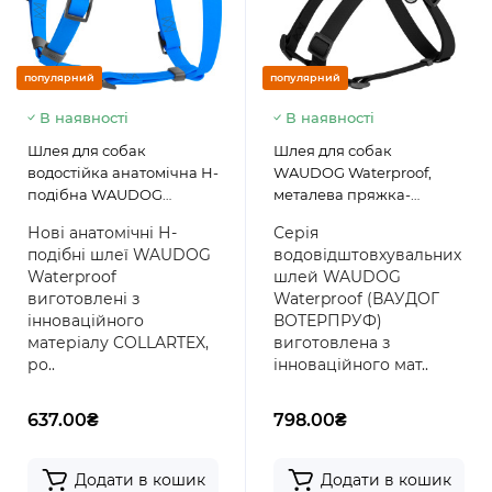
популярний
популярний
В наявності
В наявності
Шлея для собак
Шлея для собак
водостійка анатомічна Н-
WAUDOG Waterproof,
подібна WAUDOG
металева пряжка-
Waterproof з QR
фастекс, чорний
Нові анатомічні Н-
Серія
паспортом, пластикова
подібні шлеї WAUDOG
водовідштовхувальних
пряжка-фастекс,
Waterproof
шлей WAUDOG
блакитна
виготовлені з
Waterproof (ВАУДОГ
інноваційного
ВОТЕРПРУФ)
матеріалу COLLARTEX,
виготовлена з
ро..
інноваційного мат..
637.00₴
798.00₴
Додати в кошик
Додати в кошик