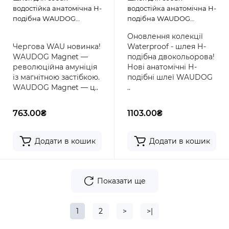
водостійка анатомічна Н-
водостійка анатомічна Н-
подібна WAUDOG
подібна WAUDOG
Magnet з QR-паспортом,
Waterproof з QR
Оновлення колекції
магнітна пряжка-
паспортом, пластикова
Чергова WAU новинка!
Waterproof - шлея Н-
фастекс, фіолетова
пряжка-фастекс,
WAUDOG Magnet —
подібна двокольорова!
помаранчево-чорна
революційна амуніція
Нові анатомічні Н-
із магнітною застібкою.
подібні шлеї WAUDOG
WAUDOG Magnet — ц..
..
763.00₴
1103.00₴
Додати в кошик
Додати в кошик
Показати ще
1
2
>
>|