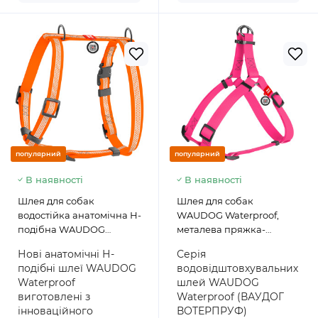
популярний
популярний
В наявності
В наявності
Шлея для собак
Шлея для собак
водостійка анатомічна Н-
WAUDOG Waterproof,
подібна WAUDOG
металева пряжка-
Waterproof з QR
фастекс, рожевий
Нові анатомічні Н-
Серія
паспортом,
подібні шлеї WAUDOG
водовідштовхувальних
світловідбивна,
Waterproof
шлей WAUDOG
пластикова пряжка-
виготовлені з
Waterproof (ВАУДОГ
фастекс, помаранчева
інноваційного
ВОТЕРПРУФ)