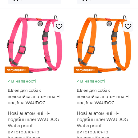
популярний
популярний
В наявності
В наявності
Шлея для собак
Шлея для собак
водостійка анатомічна Н-
водостійка анатомічна Н-
подібна WAUDOG
подібна WAUDOG
Waterproof з QR
Waterproof з QR
Нові анатомічні Н-
Нові анатомічні Н-
паспортом, пластикова
паспортом, пластикова
подібні шлеї WAUDOG
подібні шлеї WAUDOG
пряжка-фастекс, рожева
пряжка-фастекс,
Waterproof
Waterproof
помаранчева
виготовлені з
виготовлені з