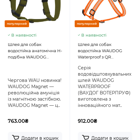
популярний
популярний
В наявності
В наявності
Шлея для собак
Шлея для собак
водостійка анатомічна Н-
водостійка WAUDOG
подібна WAUDOG
Waterproof з QR
Magnet з QR-паспортом,
паспортом,
Серія
магнітна пряжка-
світловідбиваюча,
водовідштовхувальних
фастекс, хакі
металева пряжка-
Чергова WAU новинка!
шлей WAUDOG
фастекс, помаранчевий
WAUDOG Magnet —
WATERPROOF
революційна амуніція
(ВАУДОГ ВОТЕРПРУФ)
із магнітною застібкою.
виготовлена з
WAUDOG Magnet — ц..
інноваційного мат..
763.00₴
912.00₴
Додати в кошик
Додати в кошик