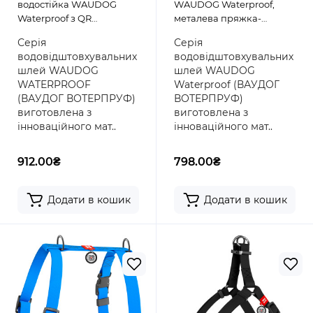
водостійка WAUDOG
WAUDOG Waterproof,
Waterproof з QR
металева пряжка-
паспортом,
фастекс, червоний
Серія
Серія
світловідбиваюча,
водовідштовхувальних
водовідштовхувальних
металева пряжка-
шлей WAUDOG
шлей WAUDOG
фастекс, сіра
WATERPROOF
Waterproof (ВАУДОГ
(ВАУДОГ ВОТЕРПРУФ)
ВОТЕРПРУФ)
виготовлена з
виготовлена з
інноваційного мат..
інноваційного мат..
912.00₴
798.00₴
Додати в кошик
Додати в кошик