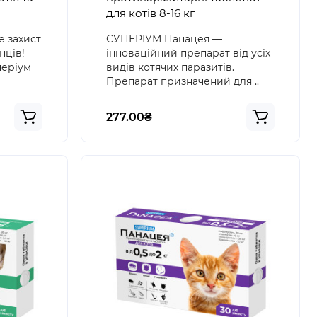
для котів 8-16 кг
е захист
СУПЕРІУМ Панацея —
нців!
інноваційний препарат від усіх
періум
видів котячих паразитів.
Препарат призначений для ..
277.00₴