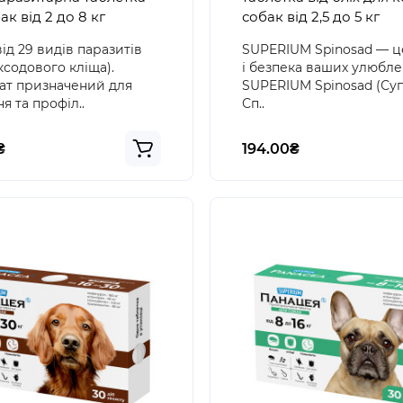
ак від 2 до 8 кг
собак від 2,5 до 5 кг
від 29 видів паразитів
SUPERIUM Spinosad — ц
іксодового кліща).
і безпека ваших улюбле
ат призначений для
SUPERIUM Spinosad (Су
я та профіл..
Сп..
₴
194.00₴