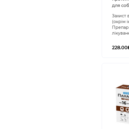
для соб
Захист 
(окрім 
Препар
лікуванн
228.00