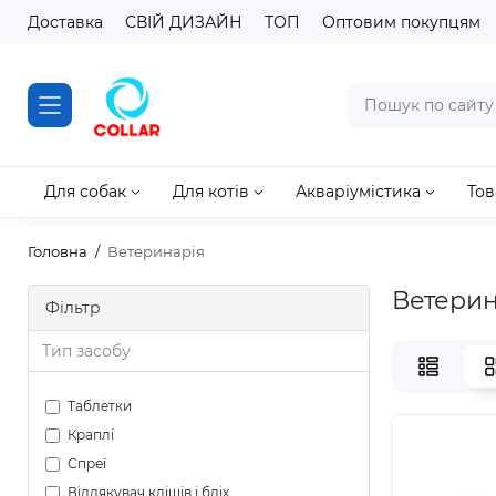
Доставка
СВІЙ ДИЗАЙН
ТОП
Оптовим покупцям
Для собак
Для котів
Акваріумістика
Тов
Головна
Ветеринарія
Ветерин
Фільтр
Тип засобу
Таблетки
Краплі
Спреї
Відлякувач кліщів і бліх