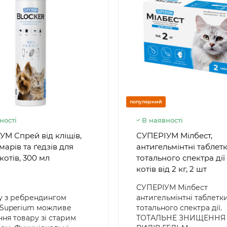
популярний
ності
В наявності
М Спрей від кліщів,
СУПЕРІУМ Мілбест,
омарів та ґедзів для
антигельмінтні таблет
 котів, 300 мл
тотального спектра дії
котів від 2 кг, 2 шт
СУПЕРІУМ Мілбест
ку з ребрендингом
антигельмінтні таблетк
 Superium можливе
тотального спектра дії.
ня товару зі старим
ТОТАЛЬНЕ ЗНИЩЕННЯ 