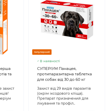
популярний
В наявності
перша
СУПЕРІУМ Панацея,
отів та
протипаразитарна таблетка
для собак від 30 до 60 кг
е захист
Захист від 29 видів паразитів
нців!
(окрім іксодового кліща).
періум
Препарат призначений для
лікування та профіл..