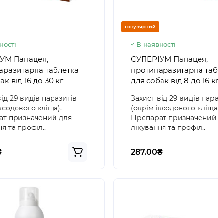
популярний
ності
В наявності
УМ Панацея,
СУПЕРІУМ Панацея,
аразитарна таблетка
протипаразитарна таб
ак від 16 до 30 кг
для собак від 8 до 16 к
від 29 видів паразитів
Захист від 29 видів пар
іксодового кліща).
(окрім іксодового кліща)
ат призначений для
Препарат призначений
я та профіл..
лікування та профіл..
₴
287.00₴