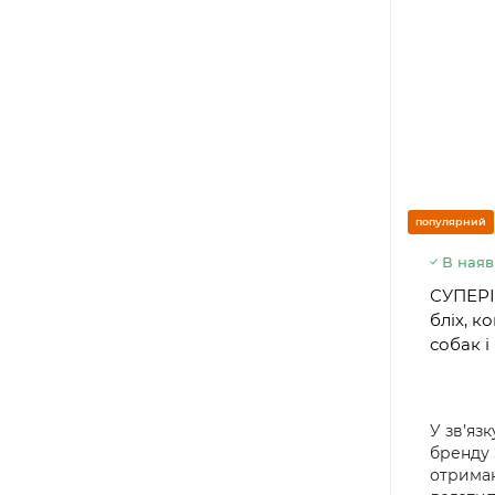
популярний
В наяв
СУПЕРІУ
бліх, к
собак і
У зв’яз
бренду
отриман