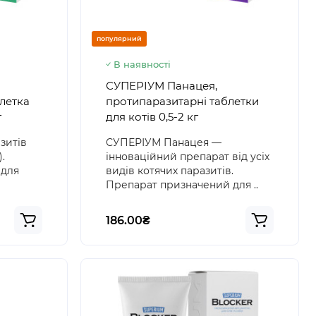
популярний
В наявності
СУПЕРІУМ Панацея,
летка
протипаразитарні таблетки
г
для котів 0,5-2 кг
азитів
СУПЕРІУМ Панацея —
.
інноваційний препарат від усіх
 для
видів котячих паразитів.
Препарат призначений для ..
186.00₴