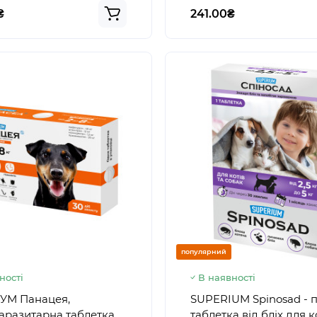
₴
241.00₴
популярний
ності
В наявності
УМ Панацея,
SUPERIUM Spinosad - 
аразитарна таблетка
таблетка від бліх для к