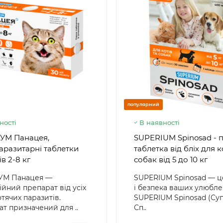
популярний
ності
В наявності
УМ Панацея,
SUPERIUM Spinosad - 
аразитарні таблетки
таблетка від бліх для к
ів 2-8 кг
собак від 5 до 10 кг
УМ Панацея —
SUPERIUM Spinosad — ц
ійний препарат від усіх
і безпека ваших улюбле
отячих паразитів.
SUPERIUM Spinosad (Су
т призначений для ..
Сп..