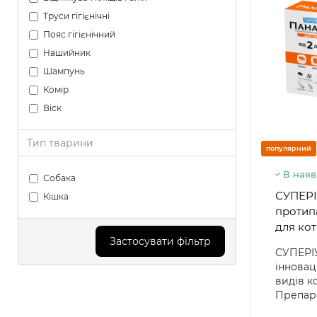
Труси гігієнічні
Пояс гігієнічний
Нашийник
Шампунь
Комір
Віск
Тип тварини
популярний
В наяв
Собака
СУПЕРІ
Кішка
протип
для кот
Застосувати фільтр
СУПЕРІ
інновац
видів к
Препара