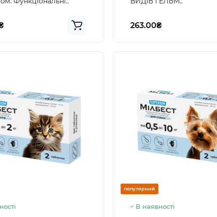
ом. Функціональні..
ВИДІВ ГЕЛЬМ..
₴
263.00₴
популярний
ності
В наявності