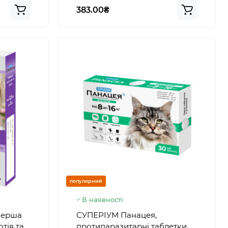
383.00₴
популярний
В наявності
перша
СУПЕРІУМ Панацея,
отів та
протипаразитарні таблетки