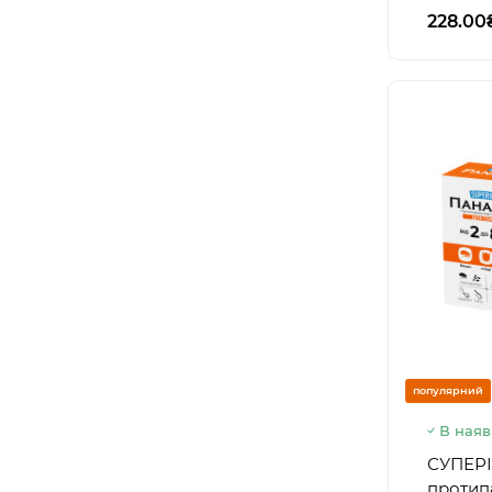
228.00
популярний
В наяв
СУПЕРІ
протип