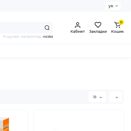
ук
0
Кабінет
Закладки
Кошик
Я шукаю, наприклад,
назва
18