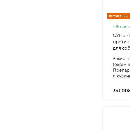
популярний
В наяв
СУПЕРІ
протип
для соб
Захист 
(окрім 
Препар
лікуванн
341.00