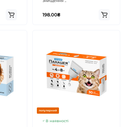
знищення ..
198.00₴
популярний
В наявності