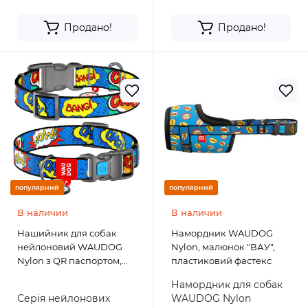
Продано!
Продано!
популярний
популярний
В наличии
В наличии
Нашийник для собак
Намордник WAUDOG
нейлоновий WAUDOG
Nylon, малюнок "ВАУ",
Nylon з QR паспортом,
пластиковий фастекс
малюнок "ВАУ",
Намордник для собак
пластиковий фастекс
Серія нейлонових
WAUDOG Nylon