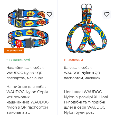
популярний
В наявності
В наличии
Нашийник для собак
Шлея для собак
WAUDOG Nylon з QR
WAUDOG Nylon з QR
паспортом, малюнок
паспортом, малюнок
"ВАУ", металева пряжка-
"ВАУ", пластиковий
Нашийник для собак
фастекс з площадкою для
фастекс, розмір XL
WAUDOG Nylon Серія
Нові шлеї WAUDOG
гравіювання
нейлонових
Nylon в розмірі XL Нові
нашийників WAUDOG
Н-подібні та Y-подібні
Nylon з QR паспортом
шлеї в серії WAUDOG
виконана з ..
Nylon були роз..