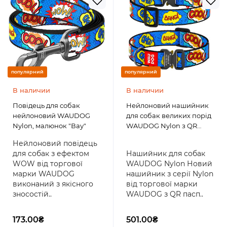
популярний
популярний
В наличии
В наличии
Повідець для собак
Нейлоновий нашийник
нейлоновий WAUDOG
для собак великих порід
Nylon, малюнок "Вау"
WAUDOG Nylon з QR
паспортом, з малюнком
Нейлоновий повідець
"ВАУ", металева пряжка-
для собак з ефектом
Нашийник для собак
фастекс з площадкою для
WOW від торгової
WAUDOG Nylon Новий
гравіювання, 46-70 см 35
марки WAUDOG
нашийник з серії Nylon
мм
виконаний з якісного
від торгової марки
зносостій..
WAUDOG з QR пасп..
173.00₴
501.00₴