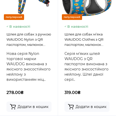
популярний
популярний
В наявності
В наявності
Шлея для собак з ручкою
Шлея для собак м’яка
WAUDOG Nylon з QR
WAUDOG Clothes з QR
паспортом, малюнок
паспортом, малюнок
"ВАУ"
"Вау"
Нова серія Nylon
Серія м'яких шлей
торгової марки
WAUDOG з QR
WAUDOG виконана з
паспортом виконана з
якісного зносостійкого
якісного зносостійкого
нейлону з
нейлону. Шлеї даної
використанням міц..
серії..
278.00₴
319.00₴
Додати в кошик
Додати в кошик