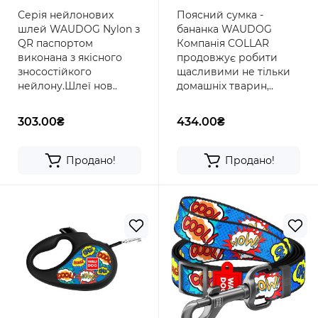
"ВАУ"
аксесуарів
Серія нейлонових
Поясний сумка -
шлей WAUDOG Nylon з
бананка WAUDOG
QR паспортом
Компанія COLLAR
виконана з якісного
продовжує робити
зносостійкого
щасливими не тільки
нейлону.Шлеї нов..
домашніх тварин,..
303.00₴
434.00₴
Продано!
Продано!