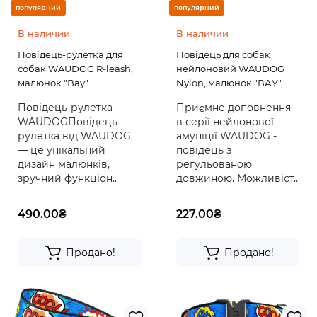
популярний
популярний
В наличии
В наличии
Повідець-рулетка для
Повідець для собак
собак WAUDOG R-leash,
нейлоновий WAUDOG
малюнок "Вау"
Nylon, малюнок "ВАУ",
регульований
Повідець-рулетка
Приємне доповнення
WAUDOGПовідець-
в серії нейлонової
рулетка від WAUDOG
амуніції WAUDOG -
— це унікальний
повідець з
дизайн малюнків,
регульованою
зручний функціон..
довжиною. Можливіст..
490.00₴
227.00₴
Продано!
Продано!