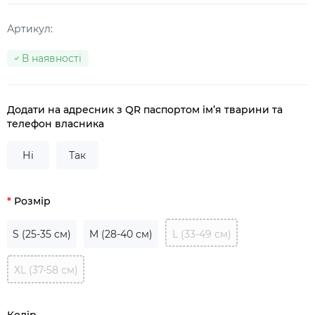
Артикул:
В наявності
Додати на адресник з QR паспортом ім’я тварини та
телефон власника
Ні
Так
Розмір
S (25-35 см)
M (28-40 см)
L (33-49 см)
XL (37-58 см)
Колір