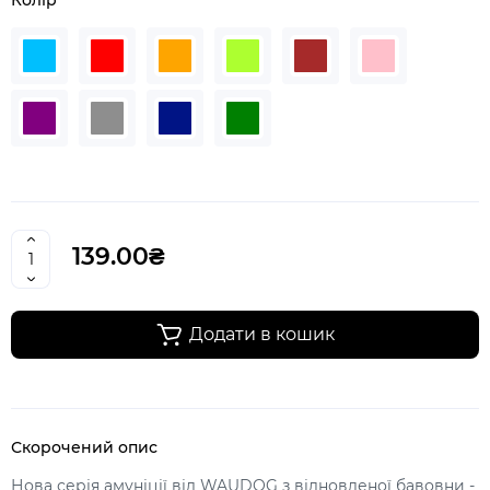
139.00₴
Додати в кошик
Скорочений опис
Нова серія амуніції від WAUDOG з відновленої бавовни -