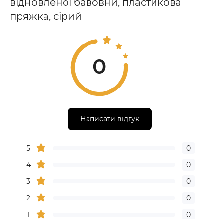
відновленої бавовни, пластикова
пряжка, сірий
0
Написати відгук
5
0
4
0
3
0
2
0
1
0