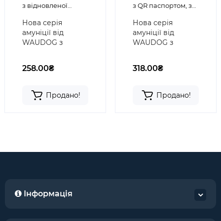
з відновленої
з QR паспортом, з
бавовни, сірий
відновленої
Нова серія
Нова серія
бавовни,
амуніції від
амуніції від
пластикова
WAUDOG з
WAUDOG з
пряжка, сіра
відновленої
відновленої
бавовни -
бавовни -
258.00₴
318.00₴
поєднання
поєднання
класичного
класичного
стилю і нових
стилю і нових
Продано!
Продано!
технологій..
технологій..
Інформація