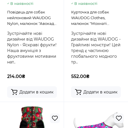
В наявності
В наявності
Повідець для собак
Курточка для собак
нейлоновий WAUDOG
WAUDOG Clothes,
Nylon, малюнок "Авокадо
малюнок "Мохнаті
на рожевому"
монстри"
Зустрічайте нові
Зустрічайте нові
дизайни від WAUDOG
дизайни від WAUDOG -
Nylon - Яскраві фрукти!
Грайливі монстри! Цей
Наша амуніція з
тренд є частиною
фруктовими мотивами
глобального модного
нат..
тр..
214.00₴
552.00₴
Додати в кошик
Додати в кошик