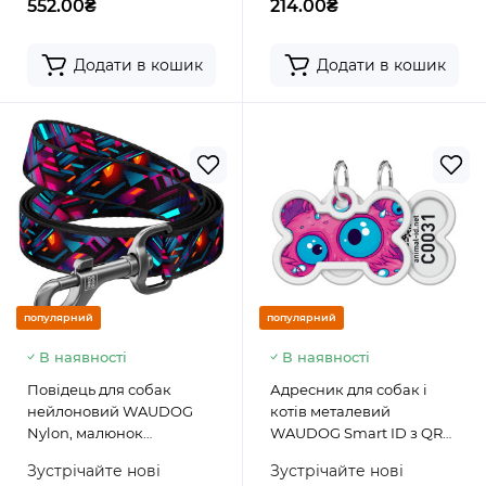
552.00₴
214.00₴
Додати в кошик
Додати в кошик
популярний
популярний
В наявності
В наявності
Повідець для собак
Адресник для собак і
нейлоновий WAUDOG
котів металевий
Nylon, малюнок
WAUDOG Smart ID з QR
"Нескінченні світи"
паспортом, малюнок
Зустрічайте нові
Зустрічайте нові
"Око монстра", кістка,