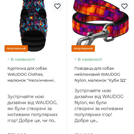
популярний
популярний
В наявності
В наявності
Курточка для собак
Повідець для собак
WAUDOG Clothes,
нейлоновий WAUDOG
малюнок "Нескінченні
Nylon, малюнок "Куби 3Д"
світи"
Зустрічайте нові
Зустрічайте нові
дизайни від WAUDOG
дизайни від WAUDOG,
Nylon, які були
які були створені за
створені за мотивами
мотивами популярних
популярних ігор!
ігор! Добре це, чи по..
Добре це,..