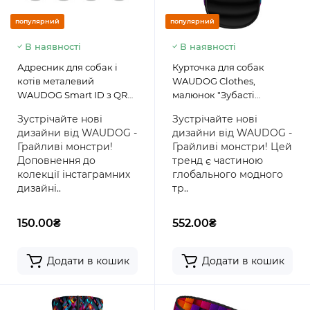
популярний
популярний
В наявності
В наявності
Адресник для собак і
Курточка для собак
котів металевий
WAUDOG Clothes,
WAUDOG Smart ID з QR
малюнок "Зубасті
паспортом, малюнок
монстри"
Зустрічайте нові
Зустрічайте нові
"Мохнаті монстри",
дизайни від WAUDOG -
дизайни від WAUDOG -
кістка, 40х28 мм
Грайливі монстри!
Грайливі монстри! Цей
Доповнення до
тренд є частиною
колекції інстаграмних
глобального модного
дизайні..
тр..
150.00₴
552.00₴
Додати в кошик
Додати в кошик