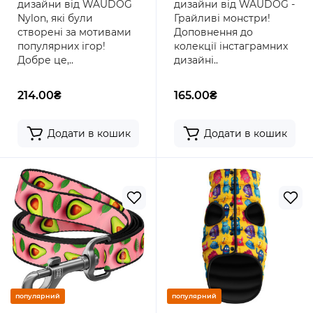
дизайни від WAUDOG
дизайни від WAUDOG -
40х28 мм
Nylon, які були
Грайливі монстри!
створені за мотивами
Доповнення до
популярних ігор!
колекції інстаграмних
Добре це,..
дизайні..
214.00₴
165.00₴
Додати в кошик
Додати в кошик
популярний
популярний