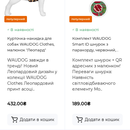
популярний
популярний
В наявності
В наявності
Курточка-накидка для
Комплект WAUDOG
собак WAUDOG Clothes,
Smart ID шнурок з
малюнок "Леопард"
паракорду, червоний,
розмір S + адресник з QR
WAUDOG завжди в
Комплект шнурок + QR
паспортом, круг,
тренді! Новий
адресник з малюнком!
малюнок "Гранати"
Леопардовий дизайн у
Переваги шнурка:
колекції WAUDOG
Наявність
Clothes Леопардовий
світловідбиваючого
принт асоці..
елементу Мо..
432.00₴
189.00₴
Додати в кошик
Додати в кошик