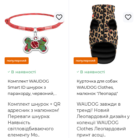
популярний
популярний
В наявності
В наявності
Комплект WAUDOG
Курточка для собак
Smart ID шнурок з
WAUDOG Clothes,
паракорду, червоний,
малюнок "Леопард"
розмір M + адресник з QR
Комплект шнурок + QR
WAUDOG завжди в
паспортом, кістка,
адресник з малюнком!
тренді! Новий
малюнок "Гранати"
Переваги шнурка:
Леопардовий дизайн у
Наявність
колекції WAUDOG
світловідбиваючого
Clothes Леопардовий
елементу Мо..
принт асоці..