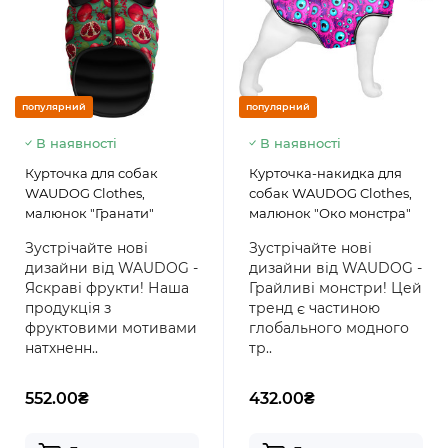
популярний
популярний
В наявності
В наявності
Курточка для собак
Курточка-накидка для
WAUDOG Clothes,
собак WAUDOG Clothes,
малюнок "Гранати"
малюнок "Око монстра"
Зустрічайте нові
Зустрічайте нові
дизайни від WAUDOG -
дизайни від WAUDOG -
Яскраві фрукти! Наша
Грайливі монстри! Цей
продукція з
тренд є частиною
фруктовими мотивами
глобального модного
натхненн..
тр..
552.00₴
432.00₴