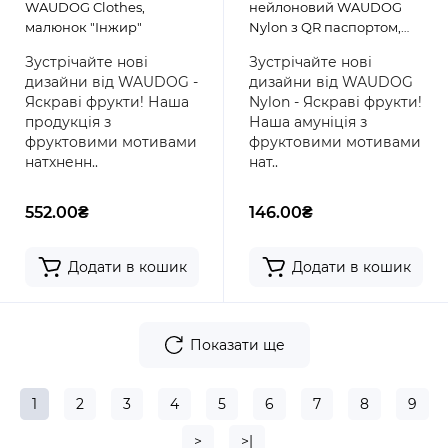
WAUDOG Clothes,
нейлоновий WAUDOG
малюнок "Інжир"
Nylon з QR паспортом,
малюнок "Апельсини",
Зустрічайте нові
Зустрічайте нові
пластиковий фастекс
дизайни від WAUDOG -
дизайни від WAUDOG
Яскраві фрукти! Наша
Nylon - Яскраві фрукти!
продукція з
Наша амуніція з
фруктовими мотивами
фруктовими мотивами
натхненн..
нат..
552.00₴
146.00₴
Додати в кошик
Додати в кошик
Показати ще
1
2
3
4
5
6
7
8
9
>
>|