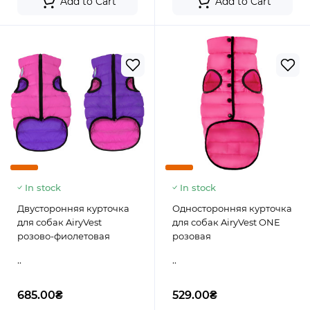
Add to Cart
Add to Cart
In stock
In stock
Двусторонняя курточка
Односторонняя курточка
для собак AiryVest
для собак AiryVest ONE
розово-фиолетовая
розовая
..
..
685.00₴
529.00₴