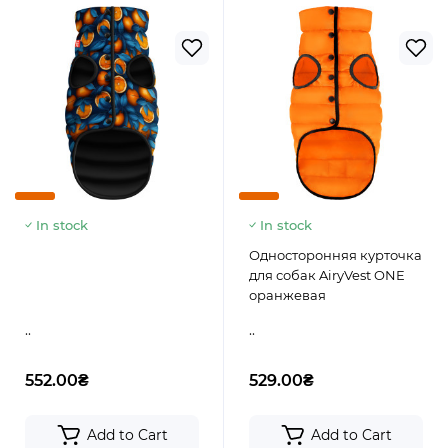
In stock
In stock
Односторонняя курточка
для собак AiryVest ONE
оранжевая
..
..
552.00₴
529.00₴
Add to Cart
Add to Cart