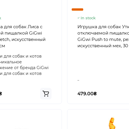
k
In stock
а для собак Лиса с
Игрушка для собак Утк
й пищалкой GiGwi
отключаемой пищалк
etch, искусственный
GiGwi Push to mute, ре
 см
искусственный мех, 30
 для собак и котов
никальное
ение от бренда GiGwi
 для собак и котов
..
₴
479.00₴