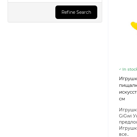
Refine Search
In stoc
Игрушка
пищалк
искусст
см
Игрушки
GiGwi У
предлож
Игрушки
все..