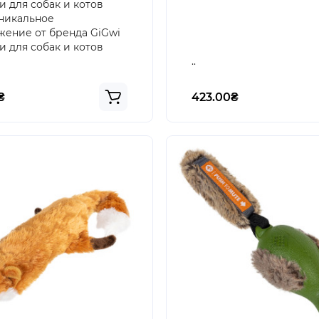
 для собак и котов
никальное
ение от бренда GiGwi
 для собак и котов
..
₴
423.00₴