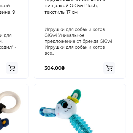
лкой
пищалкой GiGwi Plush,
зина, 9
текстиль, 17 см
Игрушки для собак и котов
и для
GiGwi Уникальное
й.
предложение от бренда GiGwi
одил" -
Игрушки для собак и котов
все..
304.00₴