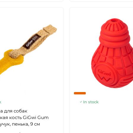
k
In stock
а для собак
кая кость GiGwi Gum
чук, пенька, 9 см