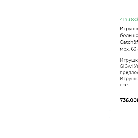
In stoc
Игрушк
большо
Catch&f
мех, 63
Игрушки
GiGwi У
предлож
Игрушки
все..
736.00