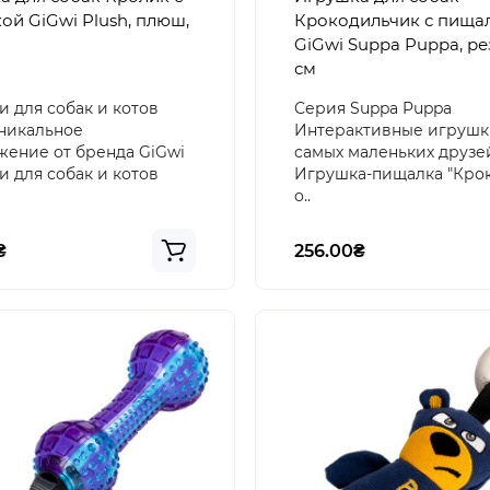
ой GiGwi Plush, плюш,
Крокодильчик с пища
GiGwi Suppa Puppa, ре
см
 для собак и котов
Серия Suppa Puppa
никальное
Интерактивные игрушк
ение от бренда GiGwi
самых маленьких друзе
 для собак и котов
Игрушка-пищалка "Крок
о..
₴
256.00₴