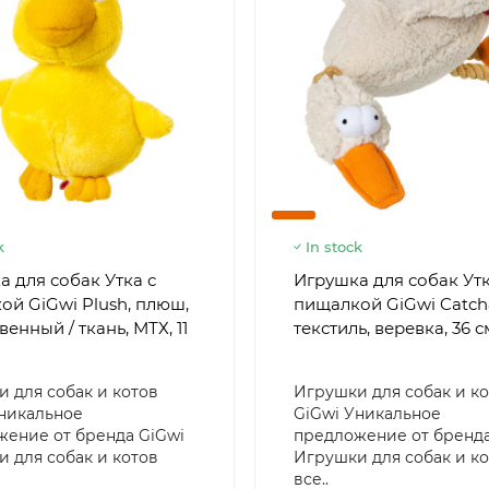
k
In stock
 для собак Утка с
Игрушка для собак Утк
ой GiGwi Plush, плюш,
пищалкой GiGwi Catch&
венный / ткань, МТХ, 11
текстиль, веревка, 36 с
 для собак и котов
Игрушки для собак и к
никальное
GiGwi Уникальное
ение от бренда GiGwi
предложение от бренда
 для собак и котов
Игрушки для собак и к
все..