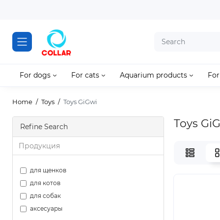
For dogs
For cats
Aquarium products
For
Home
Toys
Toys GiGwi
Toys Gi
Refine Search
Продукция
для щенков
для котов
для собак
аксесуары