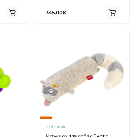
345.00₴
In stock
Игрушка для собак Енот с