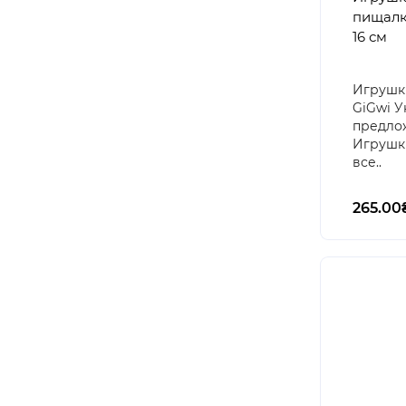
пищалк
16 см
Игрушки
GiGwi У
предлож
Игрушки
все..
265.00