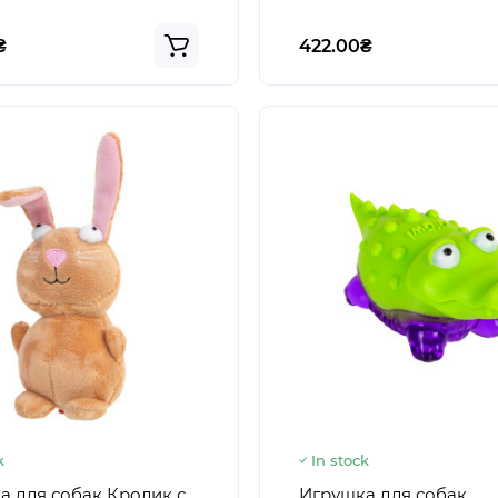
₴
422.00₴
k
In stock
а для собак Кролик с
Игрушка для собак