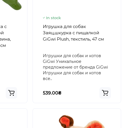
In stock
а с
Игрушка для собак
ой
Заяц,шкурка с пищалкой
зина,
GiGwi Plush, текстиль, 47 см
 см
Игрушки для собак и котов
GiGwi Уникальное
предложение от бренда GiGwi
Игрушки для собак и котов
все..
539.00₴