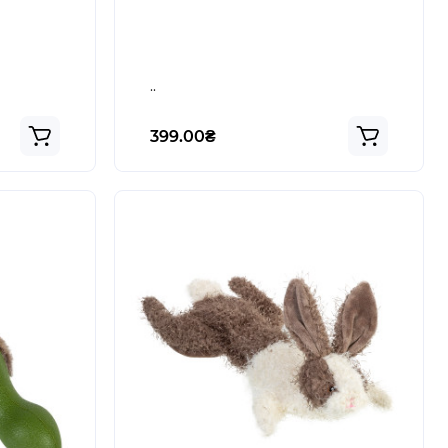
..
399.00₴