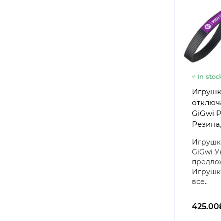
In stoc
Игрушка
отключ
GiGwi P
Резина,
Игрушки
GiGwi У
предлож
Игрушки
все..
425.00