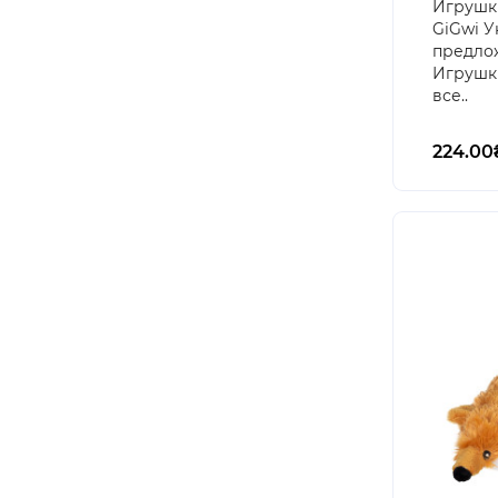
Игрушки
GiGwi У
предлож
Игрушки
все..
224.00