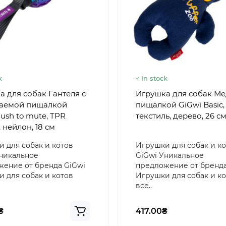
k
In stock
 для собак Гантеля с
Игрушка для собак Ме
аемой пищалкой
пищалкой GiGwi Basic,
ush to mute, TPR
текстиль, дерево, 26 с
 нейлон, 18 см
 для собак и котов
Игрушки для собак и к
никальное
GiGwi Уникальное
ение от бренда GiGwi
предложение от бренда
 для собак и котов
Игрушки для собак и к
все..
₴
417.00₴