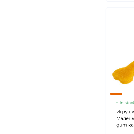
In stoc
Игрушк
Малень
gum кау