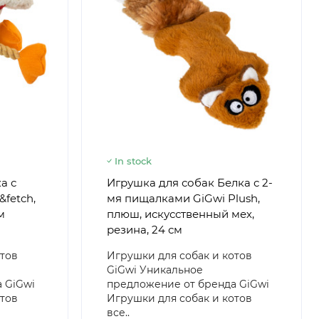
In stock
а с
Игрушка для собак Белка с 2-
fetch,
мя пищалками GiGwi Plush,
м
плюш, искусственный мех,
резина, 24 см
отов
Игрушки для собак и котов
GiGwi Уникальное
 GiGwi
предложение от бренда GiGwi
отов
Игрушки для собак и котов
все..