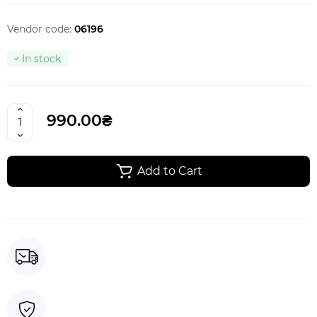
Vendor code:
06196
In stock
990.00₴
Add to Cart