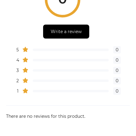
Write a review
5
0
4
0
3
0
2
0
1
0
There are no reviews for this product.